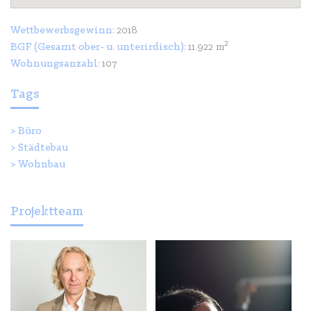
Wettbewerbsgewinn:
2018
BGF (Gesamt ober- u. unterirdisch):
11.922 m²
Wohnungsanzahl:
107
Tags
>
Büro
>
Städtebau
>
Wohnbau
Projektteam