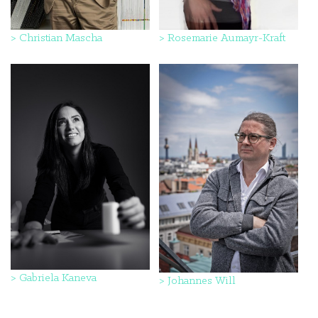
>
Christian Mascha
>
Rosemarie Aumayr-Kraft
>
Gabriela Kaneva
>
Johannes Will