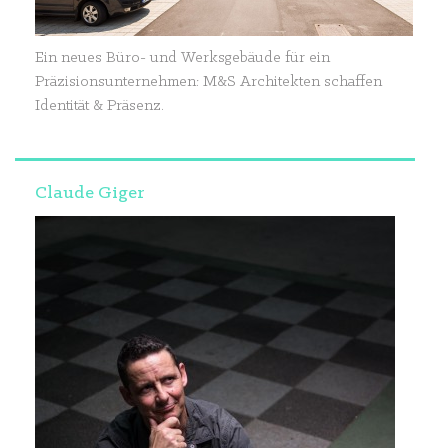
Ein neues Büro- und Werksgebäude für ein
Präzisionsunternehmen: M&S Architekten schaffen
Identität & Präsenz.
Claude Giger