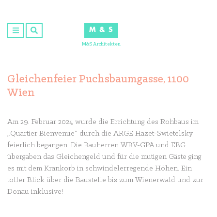
Skip
to
M & S
content
M&S Architekten
Gleichenfeier Puchsbaumgasse, 1100
Wien
Am 29. Februar 2024 wurde die Errichtung des Rohbaus im
„Quartier Bienvenue“ durch die ARGE Hazet-Swietelsky
feierlich begangen. Die Bauherren WBV-GPA und EBG
übergaben das Gleichengeld und für die mutigen Gäste ging
es mit dem Krankorb in schwindelerregende Höhen. Ein
toller Blick über die Baustelle bis zum Wienerwald und zur
Donau inklusive!