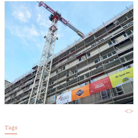
<
>
Tags