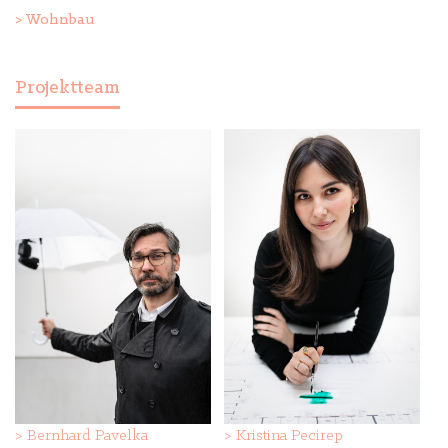
>
Wohnbau
Projektteam
>
Bernhard Pavelka
>
Kristina Pecirep