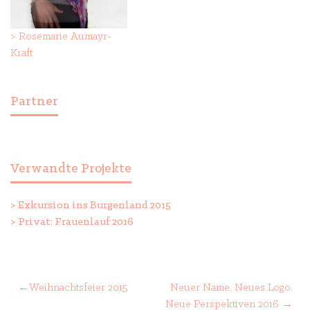
>
Rosemarie Aumayr-
Kraft
Partner
Verwandte Projekte
>
Exkursion ins Burgenland 2015
>
Privat: Frauenlauf 2016
Beitragsnavigation
Weihnachtsfeier 2015
Neuer Name. Neues Logo.
Neue Perspektiven 2016