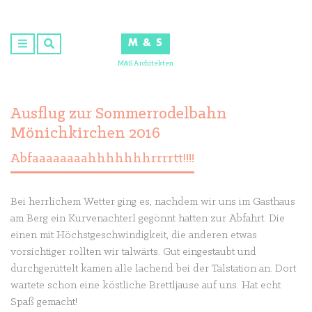
Skip
to
M & S
content
M&S Architekten
Ausflug zur Sommerrodelbahn
Mönichkirchen 2016
Abfaaaaaaaahhhhhhhrrrrtt!!!!
Bei herrlichem Wetter ging es, nachdem wir uns im Gasthaus
am Berg ein Kurvenachterl gegönnt hatten zur Abfahrt. Die
einen mit Höchstgeschwindigkeit, die anderen etwas
vorsichtiger rollten wir talwärts. Gut eingestaubt und
durchgerüttelt kamen alle lachend bei der Talstation an. Dort
wartete schon eine köstliche Brettljause auf uns. Hat echt
Spaß gemacht!