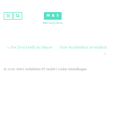
Skip
to
M & S
content
M&S Architekten
Beitragsnavigation
Die Diva bleibt zu Hause
Gute Architektur ist einfach
© 2026, M&S Architekten ZT GmbH |
Cookie-Einstellungen